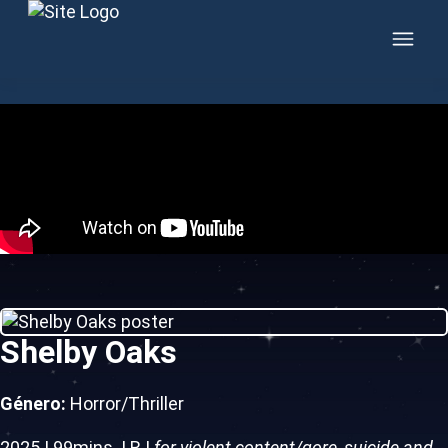
Skip to content
Shelby Oaks
Género:
Horror/Thriller
2025
|
99mins.
|
R
|
for violent content/gore, suicide and