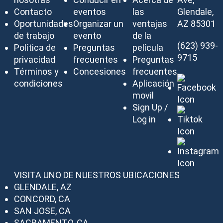
Contacto
eventos
las
Glendale,
Oportunidades
Organizar un
ventajas
AZ 85301
de trabajo
evento
de la
(623) 939-
Política de
Preguntas
película
9715
privacidad
frecuentes
Preguntas
Términos y
Concesiones
frecuentes
condiciones
Aplicación
movil
Sign Up /
Log in
VISITA UNO DE NUESTROS UBICACIONES
GLENDALE, AZ
CONCORD, CA
SAN JOSE, CA
SACRAMENTO, CA