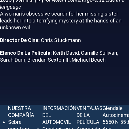
language
A woman’s obsessive search for her missing sister
leads her into a terrifying mystery at the hands of an
unknown evil.
Director De Cine:
Chris Stuckmann
Elenco De La Película:
Keith David, Camille Sullivan,
Sarah Durn, Brendan Sexton III, Michael Beach
NUESTRA
INFORMACIÓN
VENTAJAS
Glendale
COMPAÑÍA
DEL
DE LA
Autocinem
Sobre
AUTOMÓVIL
PELÍCULA
5650 N 55t
nosotras
Conducir en
Acerca de
Ave,