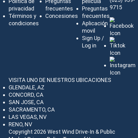
Política de
Preguntas
película
9715
privacidad
frecuentes
Preguntas
Términos y
Concesiones
frecuentes
condiciones
Aplicación
movil
Sign Up /
Log in
VISITA UNO DE NUESTROS UBICACIONES
GLENDALE, AZ
CONCORD, CA
SAN JOSE, CA
SACRAMENTO, CA
LAS VEGAS, NV
RENO, NV
Copyright 2026 West Wind Drive-In & Public