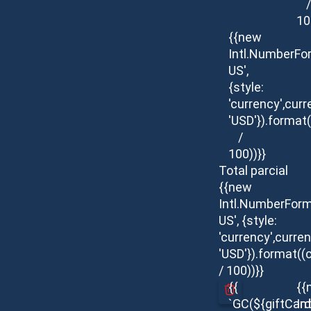
/
10
{{new
Intl.NumberFo
US',
{style:
'currency',curr
'USD'}).format(
/
100))}}
Total parcial
{{new
Intl.NumberForm
US', {style:
'currency',curren
'USD'}).format((
/ 100))}}
{{
{{
`GC(${giftCar
In