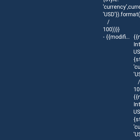
'currency',curr
'USD'}).format
/
100))}}
- {{modifier.description}}
{{
In
US
{s
'c
'U
/
10
{{
In
US
{s
'c
'U