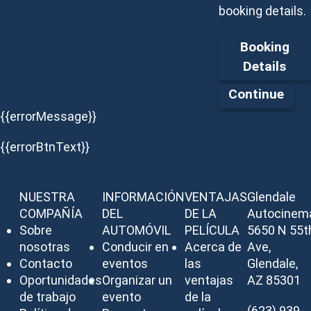
booking details.
Booking
Details
Continue
{{errorMessage}}
{{errorBtnText}}
NUESTRA
INFORMACIÓN
VENTAJAS
Glendale
COMPAÑÍA
DEL
DE LA
Autocinem
Sobre
AUTOMÓVIL
PELÍCULA
5650 N 55t
nosotras
Conducir en
Acerca de
Ave,
Contacto
eventos
las
Glendale,
Oportunidades
Organizar un
ventajas
AZ 85301
de trabajo
evento
de la
(623) 939-