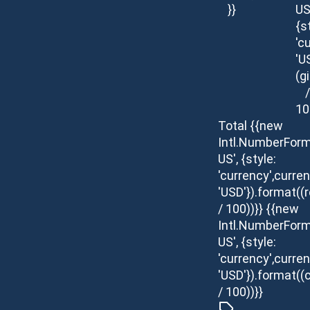
}}
US
{s
'c
'U
(g
/
10
Total
{{new
Intl.NumberForm
US', {style:
'currency',curren
'USD'}).format(
/ 100))}}
{{new
Intl.NumberForm
US', {style:
'currency',curren
'USD'}).format((c
/ 100))}}