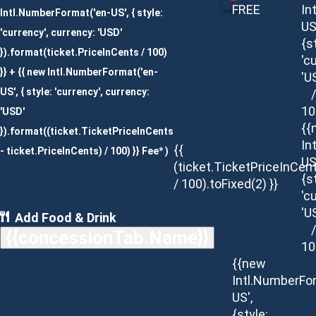
FREE
In
Intl.NumberFormat('en-US', { style:
US
'currency', currency: 'USD'
{s
}).format(ticket.PriceInCents / 100)
'c
}} + {{ new Intl.NumberFormat('en-
'U
US', { style: 'currency', currency:
/
10
'USD'
{{
}).format((ticket.TicketPriceInCents
In
{{
- ticket.PriceInCents) / 100) }} Fee* )
US
(ticket.TicketPriceInCen
{s
/ 100).toFixed(2) }}
'c
'U
Add Food & Drink
/
{{concessionTab.Name}}
10
{{new
Intl.NumberFo
US',
{style: