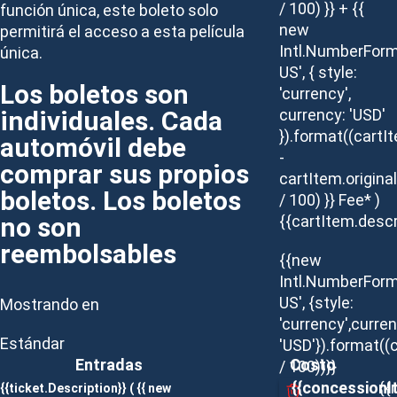
/ 100) }} + {{
función única, este boleto solo
new
permitirá el acceso a esta película
Intl.NumberForm
única.
US', { style:
Los boletos son
'currency',
individuales. Cada
currency: 'USD'
}).format((cartI
automóvil debe
-
comprar sus propios
cartItem.origina
boletos. Los boletos
/ 100) }} Fee* )
no son
{{cartItem.descr
reembolsables
{{new
Intl.NumberForm
US', {style:
Mostrando en
'currency',curren
Estándar
'USD'}).format((
Entradas
Costo
/ 100))}}
{{concessionI
{{
{{ticket.Description}}
( {{ new