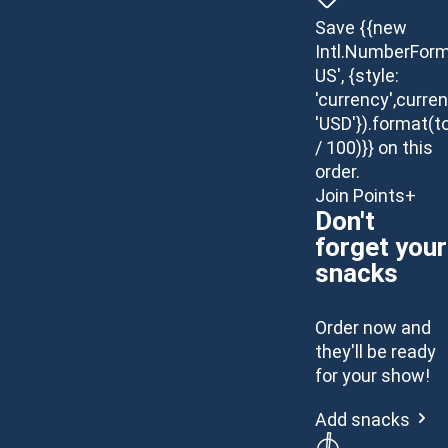
Save {{new
Intl.NumberForm
US', {style:
'currency',curren
'USD'}).format(t
/ 100)}} on this
order.
Join Points+
Don't
forget your
snacks
Order now and
they'll be ready
for your show!
Add snacks