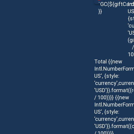
`GC(${giftCar
In
}}
US
{s
'c
'U
(g
/
10
Total
{{new
Intl.NumberForm
US', {style:
'currency',curren
'USD'}).format(
/ 100))}}
{{new
Intl.NumberForm
US', {style:
'currency',curren
'USD'}).format((c
/ 100))}}