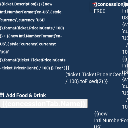
{{concessionIt
{{
{{ticket.Description}}
( {{ new
In
FREE
Intl.NumberFormat('en-US', { style:
US
'currency', currency: 'USD'
{s
}).format(ticket.PriceInCents / 100)
'c
}} + {{ new Intl.NumberFormat('en-
'U
US', { style: 'currency', currency:
/
10
'USD'
{{
}).format((ticket.TicketPriceInCents
In
{{
- ticket.PriceInCents) / 100) }} Fee* )
US
(ticket.TicketPriceInCents
{s
/ 100).toFixed(2) }}
'c
'U
Add Food & Drink
/
{{concessionTab.Name}}
10
{{new
Intl.NumberFo
US',