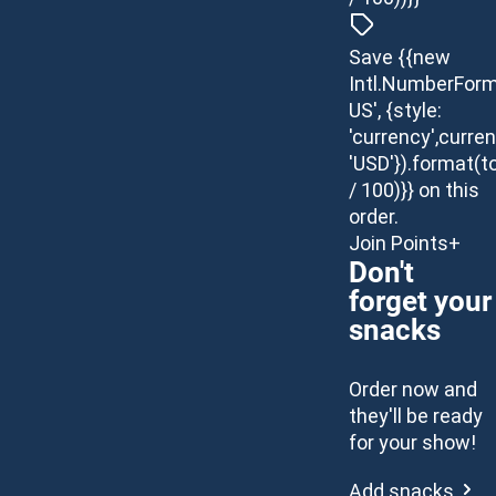
Save {{new
Intl.NumberForm
US', {style:
'currency',curren
'USD'}).format(t
/ 100)}} on this
order.
Join Points+
Don't
forget your
snacks
Order now and
they'll be ready
for your show!
Add snacks