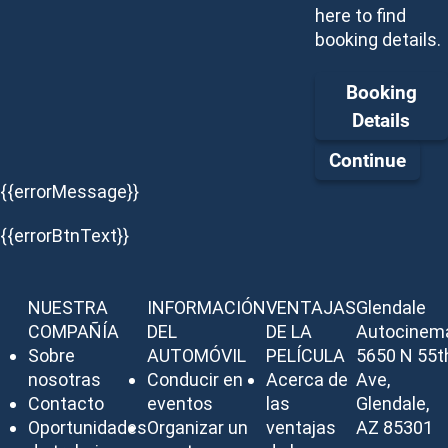
here to find
booking details.
Booking
Details
Continue
{{errorMessage}}
{{errorBtnText}}
NUESTRA
INFORMACIÓN
VENTAJAS
Glendale
COMPAÑÍA
DEL
DE LA
Autocinem
Sobre
AUTOMÓVIL
PELÍCULA
5650 N 55t
nosotras
Conducir en
Acerca de
Ave,
Contacto
eventos
las
Glendale,
Oportunidades
Organizar un
ventajas
AZ 85301