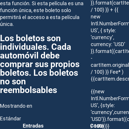
}).format(cartIt
esta función. Si esta película es una
/ 100) }} + {{
función única, este boleto solo
new
permitirá el acceso a esta película
Intl.NumberForm
única.
US', { style:
Los boletos son
'currency',
individuales. Cada
currency: 'USD'
}).format((cartI
automóvil debe
-
comprar sus propios
cartItem.origina
boletos. Los boletos
/ 100) }} Fee* )
no son
{{cartItem.descr
reembolsables
{{new
Intl.NumberForm
US', {style:
Mostrando en
'currency',curren
Estándar
'USD'}).format((
Entradas
Costo
/ 100))}}