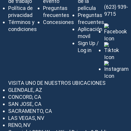
de trabajo
evento
de la
(623) 939-
Política de
Preguntas
película
9715
privacidad
frecuentes
Preguntas
Términos y
Concesiones
frecuentes
condiciones
Aplicación
movil
Sign Up /
Log in
VISITA UNO DE NUESTROS UBICACIONES
GLENDALE, AZ
CONCORD, CA
SAN JOSE, CA
SACRAMENTO, CA
LAS VEGAS, NV
RENO, NV