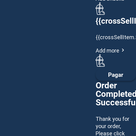
{{crossSell
{{crossSellItem.
Add more
Pagar
Order
Complete
Successful
Thank you for
your order,
Please click