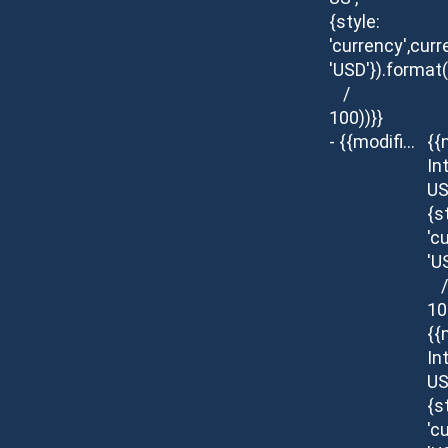
{style:
'currency',curr
'USD'}).format
/
100))}}
- {{modifier.description}}
{{
In
US
{s
'c
'U
/
10
{{
In
US
{s
'c