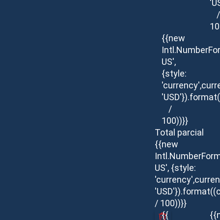
'U
/
10
{{new
Intl.NumberFo
US',
{style:
'currency',curr
'USD'}).format(
/
100))}}
Total parcial
{{new
Intl.NumberForm
US', {style:
'currency',curren
'USD'}).format((
/ 100))}}
{{
{{