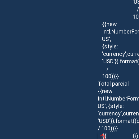
'U
/
10
{{new
Intl.NumberFo
US',
{style:
'currency',curr
'USD'}).format(
/
100))}}
Total parcial
{{new
Intl.NumberForm
US', {style:
'currency',curren
'USD'}).format((
/ 100))}}
{{
{{