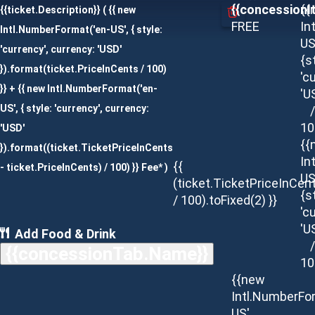
{{concessionI
{{
{{ticket.Description}}
( {{ new
FREE
In
Intl.NumberFormat('en-US', { style:
US
'currency', currency: 'USD'
{s
}).format(ticket.PriceInCents / 100)
'c
}} + {{ new Intl.NumberFormat('en-
'U
US', { style: 'currency', currency:
/
10
'USD'
{{
}).format((ticket.TicketPriceInCents
In
{{
- ticket.PriceInCents) / 100) }} Fee* )
US
(ticket.TicketPriceInCen
{s
/ 100).toFixed(2) }}
'c
'U
Add Food & Drink
/
{{concessionTab.Name}}
10
{{new
Intl.NumberFo
US',