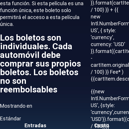
}).format(cartIt
esta función. Si esta película es una
/ 100) }} + {{
función única, este boleto solo
new
permitirá el acceso a esta película
Intl.NumberForm
única.
US', { style:
Los boletos son
'currency',
individuales. Cada
currency: 'USD'
}).format((cartI
automóvil debe
-
comprar sus propios
cartItem.origina
boletos. Los boletos
/ 100) }} Fee* )
no son
{{cartItem.descr
reembolsables
{{new
Intl.NumberForm
US', {style:
Mostrando en
'currency',curren
Estándar
'USD'}).format((
Entradas
Costo
/ 100))}}