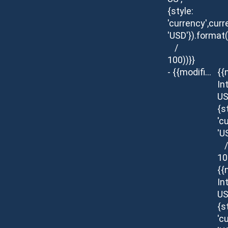
{style:
'currency',curr
'USD'}).format
/
100))}}
- {{modifier.description}}
{{
In
US
{s
'c
'U
/
10
{{
In
US
{s
'c