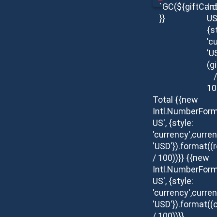
`GC(${giftCar
In
}}
US
{s
'c
'U
(g
/
10
Total
{{new
Intl.NumberForm
US', {style:
'currency',curren
'USD'}).format(
/ 100))}}
{{new
Intl.NumberForm
US', {style:
'currency',curren
'USD'}).format((c
/ 100))}}