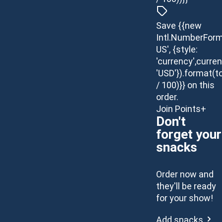
Save {{new
Intl.NumberForm
US', {style:
'currency',curren
'USD'}).format(t
/ 100)}} on this
order.
Join Points+
Don't
forget your
snacks
Order now and
they'll be ready
for your show!
Add snacks