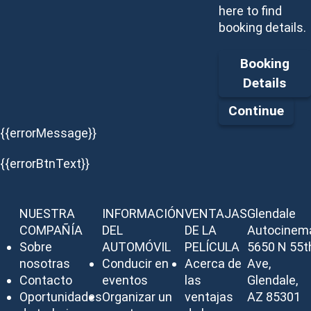
here to find
booking details.
Booking
Details
Continue
{{errorMessage}}
{{errorBtnText}}
NUESTRA
INFORMACIÓN
VENTAJAS
Glendale
COMPAÑÍA
DEL
DE LA
Autocinem
Sobre
AUTOMÓVIL
PELÍCULA
5650 N 55t
nosotras
Conducir en
Acerca de
Ave,
Contacto
eventos
las
Glendale,
Oportunidades
Organizar un
ventajas
AZ 85301