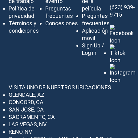
de trabajo
evento
de la
(623) 939-
Política de
Preguntas
película
9715
privacidad
frecuentes
Preguntas
Términos y
Concesiones
frecuentes
condiciones
Aplicación
movil
Sign Up /
Log in
VISITA UNO DE NUESTROS UBICACIONES
GLENDALE, AZ
CONCORD, CA
SAN JOSE, CA
SACRAMENTO, CA
LAS VEGAS, NV
RENO, NV