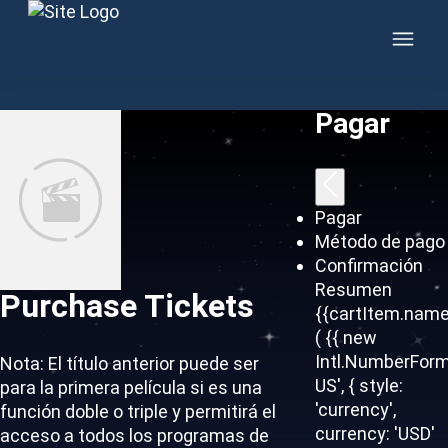
Skip to content
Pagar
Pagar
Método de pago
Confirmación
Resumen
Purchase Tickets
{{cartItem.name
( {{ new
Intl.NumberForm
Nota: El título anterior puede ser
US', { style:
para la primera película si es una
'currency',
función doble o triple y permitirá el
currency: 'USD'
acceso a todos los programas de